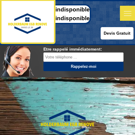
indisponible
indisponible
Devis Gratuit
Etre rappelé immédiatement: