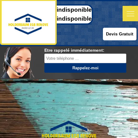
indisponible
indisponible
Devis Gratuit
Etre rappelé immédiatement: