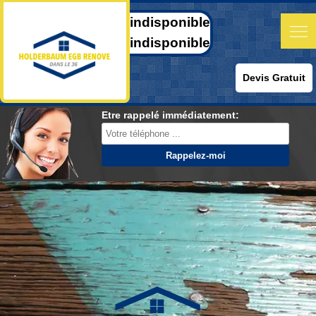
indisponible
indisponible
Devis Gratuit
Etre rappelé immédiatement: