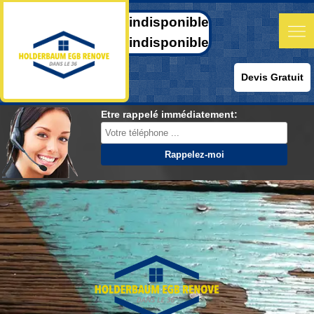
indisponible
indisponible
Devis Gratuit
Etre rappelé immédiatement: