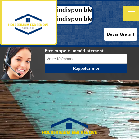
indisponible
indisponible
Devis Gratuit
Etre rappelé immédiatement: