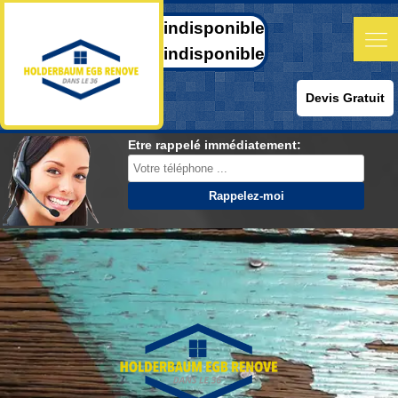
indisponible
indisponible
Devis Gratuit
Etre rappelé immédiatement: