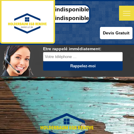
indisponible
indisponible
Devis Gratuit
Etre rappelé immédiatement: