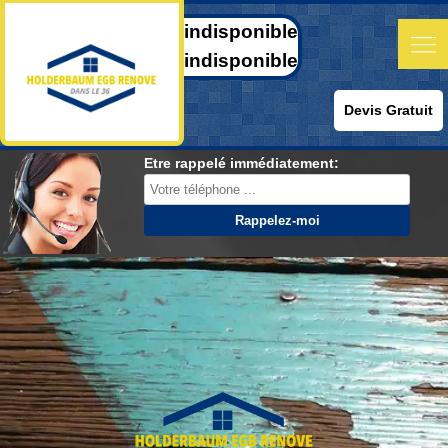
indisponible
indisponible
Devis Gratuit
Etre rappelé immédiatement: