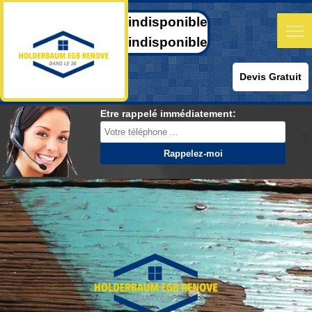
indisponible
indisponible
Devis Gratuit
Etre rappelé immédiatement: