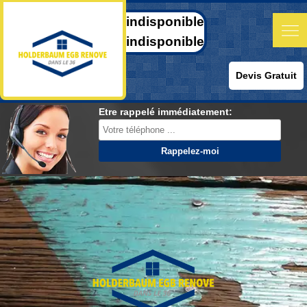
indisponible
indisponible
Devis Gratuit
Etre rappelé immédiatement: