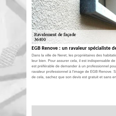
EGB Renove : un ravaleur spécialiste 
Dans la ville de Neret, les propriétaires des habit
leur bien. Pour assurer cela, il est indispensable de
est préférable de demander à un professionnel pour f
ravaleur professionnel à l'image de EGB Renove. Sac
de cela, sachez que son devis est gratuit et sans 
Le tarif du ravalement des façades pa
Le tarif des travaux de ravalement de façade peut êtr
nécessaire de se baser sur des critères de prix. Ains
nécessaire pour le travail. À côté de cela, il est i
finir, veuillez noter que l'état de la structure est 
nécessaire pour les tâches. Si vous voulez avoir de p