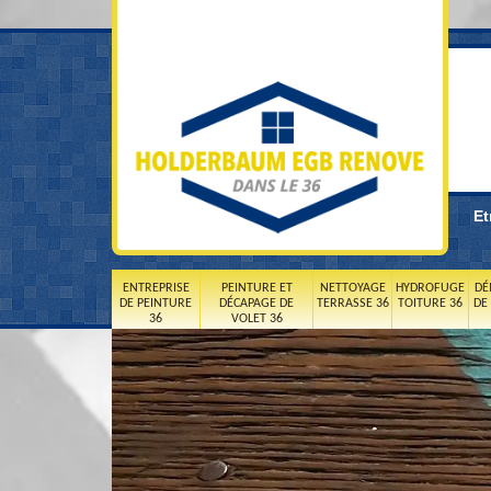
Et
ENTREPRISE
PEINTURE ET
NETTOYAGE
HYDROFUGE
DÉ
DE PEINTURE
DÉCAPAGE DE
TERRASSE 36
TOITURE 36
DE
36
VOLET 36