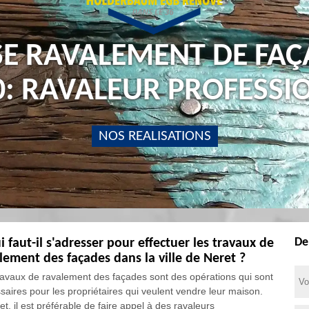
SE RAVALEMENT DE FAÇ
0: RAVALEUR PROFESSI
NOS REALISATIONS
De
i faut-il s'adresser pour effectuer les travaux de
lement des façades dans la ville de Neret ?
ravaux de ravalement des façades sont des opérations qui sont
saires pour les propriétaires qui veulent vendre leur maison.
et, il est préférable de faire appel à des ravaleurs