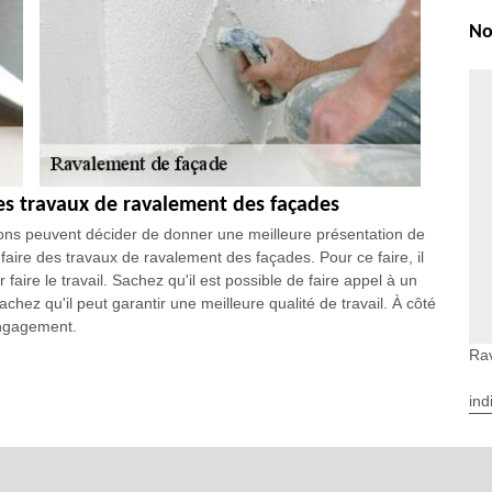
No
des travaux de ravalement des façades
ations peuvent décider de donner une meilleure présentation de
 faire des travaux de ravalement des façades. Pour ce faire, il
aire le travail. Sachez qu'il est possible de faire appel à un
hez qu'il peut garantir une meilleure qualité de travail. À côté
engagement.
Ra
r EGB Renove à Neret dans le 36400
e connu à l'avance par les propriétaires. En effet, il est
ind
i, il est possible de se baser sur le type de matériel
mportant de prendre en compte la dimension de la structure. Pour
une donnée importante qui peut faire varier la somme d'argent
lus amples informations, il faut visiter son site web.