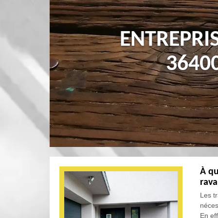
ENTREPRI
3640
À qu
rava
Les t
néces
En eff