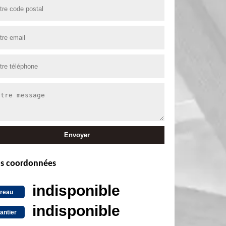
s coordonnées
indisponible
reau
indisponible
antier