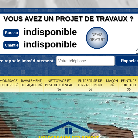
VOUS AVEZ UN PROJET DE TRAVAUX ?
indisponible
Bureau
DEVIS
GRATUIT
indisponible
Chantier
re rappelé immédiatement:
MOUSSAGE
RAVALEMENT
NETTOYAGE ET
ENTREPRISE DE
MAÇON
PEINTURE
 TOITURE 36
DE FAÇADE 36
POSE DE CHÉNEAU
TERRASSEMENT
36
SUR TUILE
36
36
36