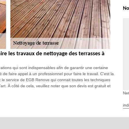
No
aire les travaux de nettoyage des terrasses à
tions qui sont indispensables afin de garantir une certaine
é de faire appel à un professionnel pour faire le travail. C'est la
le service de EGB Renove qui connait toutes les techniques
'art. À côté de cela, veuillez noter que son devis est gratuit et
Net
s la ville de Neret
ind
s. En effet, il est possible de procéder au nettoyage de ces
nsable de faire appel à un professionnel. De ce fait, il est
vaux. Sachez qu'il peut garantir une meilleure qualité de
 faire le travail en respectant les délais impartis. Si vous voulez