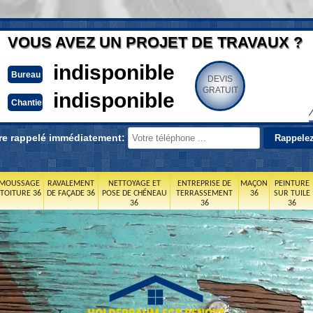
VOUS AVEZ UN PROJET DE TRAVAUX ?
indisponible
Bureau
DEVIS
GRATUIT
indisponible
Chantier
re rappelé immédiatement:
MOUSSAGE
RAVALEMENT
NETTOYAGE ET
ENTREPRISE DE
MAÇON
PEINTURE
 TOITURE 36
DE FAÇADE 36
POSE DE CHÉNEAU
TERRASSEMENT
36
SUR TUILE
36
36
36