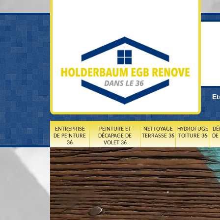
Et
ENTREPRISE
PEINTURE ET
NETTOYAGE
HYDROFUGE
DÉ
DE PEINTURE
DÉCAPAGE DE
TERRASSE 36
TOITURE 36
DE
36
VOLET 36