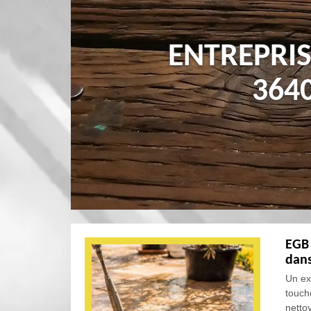
ENTREPRIS
364
EGB 
dans
Un exp
touche
nettoy