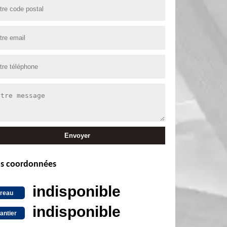
s coordonnées
indisponible
reau
indisponible
antier