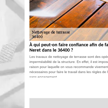
À qui peut-on faire confiance afin de f
Neret dans le 36400 ?
Les travaux de nettoyage de terrasse sont des opéra
imperméabilité de la structure. En effet, il est impos
raison pour laquelle on vous recommande vivement 
nécessaires pour faire le travail dans les règles de l
sans engagement.
Le nettoyage de carrelage extérieur dan
Les terrasses peuvent recouvertes par des carrelage
structures. Pour effectuer les travaux, il est indispe
possible de demander à EGB Renove de faire les tra
travail. De plus, il utilise des matériels adaptés pour