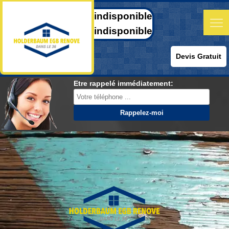
indisponible
indisponible
Devis Gratuit
Etre rappelé immédiatement: