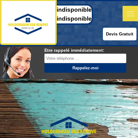
indisponible
indisponible
Devis Gratuit
Etre rappelé immédiatement: