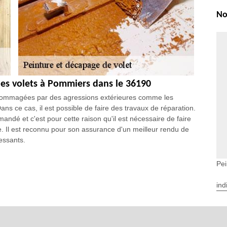
No
des volets à Pommiers dans le 36190
endommagées par des agressions extérieures comme les
ns ce cas, il est possible de faire des travaux de réparation.
andé et c'est pour cette raison qu'il est nécessaire de faire
 Il est reconnu pour son assurance d'un meilleur rendu de
ressants.
Pei
 et tout usage d’un habitat. Le volet participe très
 maison. A part cela, il façonne également le côté décoratif de
ind
t état améliore la présence du confort à l’intérieur de la
 volet, il est primordial de renforcer l’état de cette pièce
terventions devraient être assuré par un professionnel en la