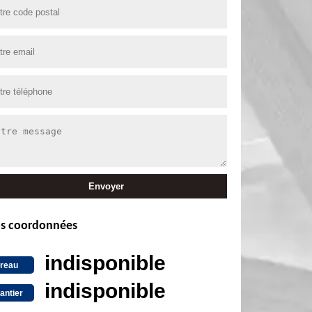
s coordonnées
indisponible
reau
indisponible
antier