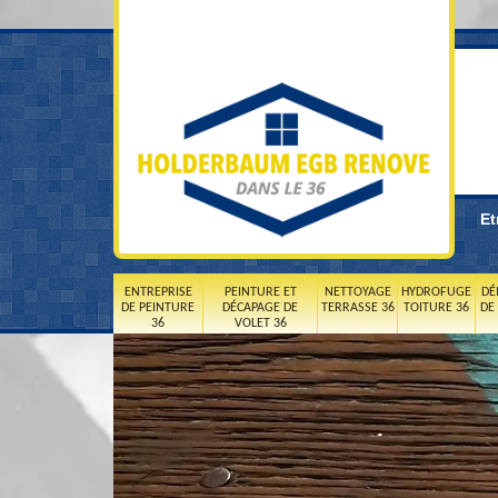
Et
ENTREPRISE
PEINTURE ET
NETTOYAGE
HYDROFUGE
DÉ
DE PEINTURE
DÉCAPAGE DE
TERRASSE 36
TOITURE 36
DE
36
VOLET 36