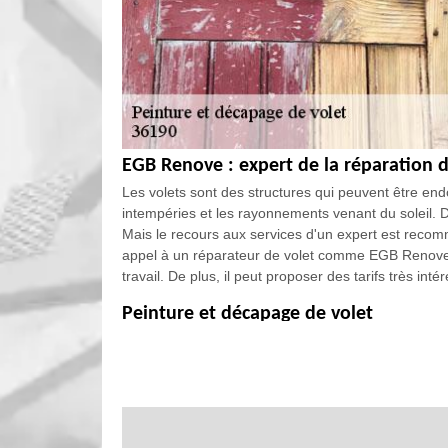
EGB Renove : expert de la réparation 
Les volets sont des structures qui peuvent être 
intempéries et les rayonnements venant du soleil. Da
Mais le recours aux services d'un expert est recomm
appel à un réparateur de volet comme EGB Renove.
travail. De plus, il peut proposer des tarifs très inté
Peinture et décapage de volet
Le volet est un élément indispensable pour tout type
efficacement sur la sécurisation de l’intérieur de la
l’extérieur de la maison. Disposer un volet en parfai
maison. Afin de retarder les travaux de changement de
avec une opération de décapage et peinture. Ces in
matière.