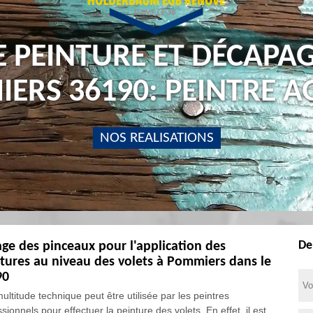
E PEINTURE ET DÉCAPAG
ERS 36190: PEINTRE A
NOS REALISATIONS
De
age des pinceaux pour l'application des
tures au niveau des volets à Pommiers dans le
90
ultitude technique peut être utilisée par les peintres
sionnels pour effectuer la peinture des volets. En effet, il est