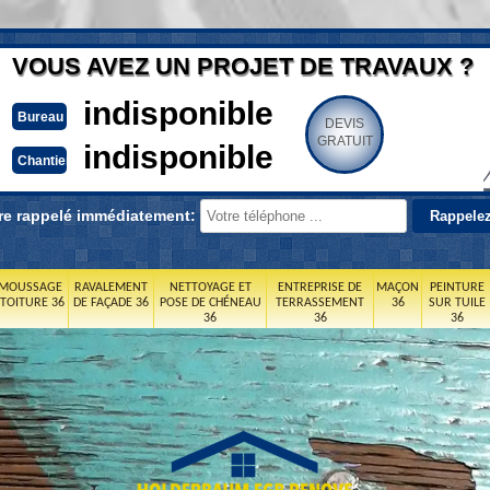
VOUS AVEZ UN PROJET DE TRAVAUX ?
indisponible
Bureau
DEVIS
GRATUIT
indisponible
Chantier
re rappelé immédiatement:
MOUSSAGE
RAVALEMENT
NETTOYAGE ET
ENTREPRISE DE
MAÇON
PEINTURE
 TOITURE 36
DE FAÇADE 36
POSE DE CHÉNEAU
TERRASSEMENT
36
SUR TUILE
36
36
36