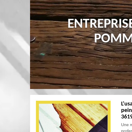
ENTREPRIS
POMMI
L'us
pein
361
Une m
profes