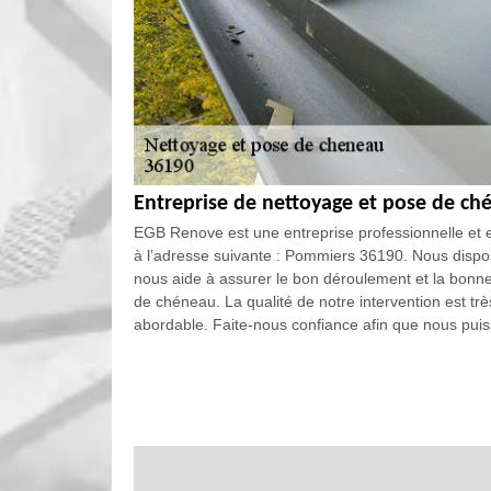
Entreprise de nettoyage et pose de c
EGB Renove est une entreprise professionnelle et 
à l’adresse suivante : Pommiers 36190. Nous dispos
nous aide à assurer le bon déroulement et la bonne 
de chéneau. La qualité de notre intervention est très
abordable. Faite-nous confiance afin que nous puiss
Couvreur pour pose, changement et n
Le travail de pose, le nettoyage et le changement 
fonctionnement et la longévité de la gouttière. Il es
prestataire pour la mise en œuvre de ces types de p
résistance de la couverture de la maison, le pignon
confiance à un couvreur professionnel de votre cho