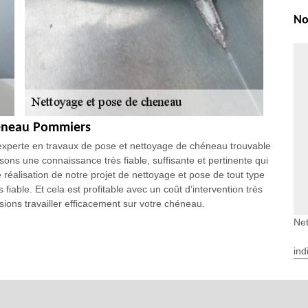
No
héneau Pommiers
experte en travaux de pose et nettoyage de chéneau trouvable
ons une connaissance très fiable, suffisante et pertinente qui
réalisation de notre projet de nettoyage et pose de tout type
 fiable. Et cela est profitable avec un coût d’intervention très
ions travailler efficacement sur votre chéneau.
Ne
ettoyage de chéneau
de chéneau sont des interventions importantes pour le bon
ind
t primordial d’exiger la connaissance professionnelle d’un
rojet pour chéneau afin de pouvoir préserver la parfaite
 et la façade contre les dégâts d’eau. Vous pouvez faire
ix pour votre projet de pose, changement et nettoyage de