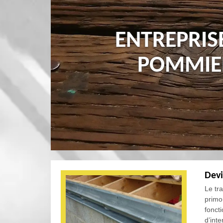
ENTREPRIS
POMMIER
Devi
Le tr
primo
foncti
d’int