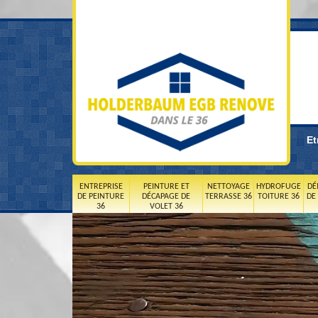
Et
ENTREPRISE
PEINTURE ET
NETTOYAGE
HYDROFUGE
DÉ
DE PEINTURE
DÉCAPAGE DE
TERRASSE 36
TOITURE 36
DE
36
VOLET 36