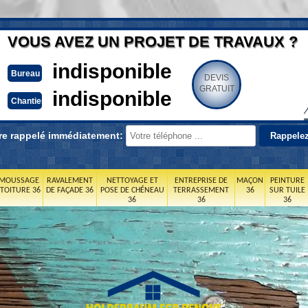
VOUS AVEZ UN PROJET DE TRAVAUX ?
indisponible
Bureau
DEVIS
GRATUIT
indisponible
Chantier
re rappelé immédiatement:
MOUSSAGE
RAVALEMENT
NETTOYAGE ET
ENTREPRISE DE
MAÇON
PEINTURE
 TOITURE 36
DE FAÇADE 36
POSE DE CHÉNEAU
TERRASSEMENT
36
SUR TUILE
36
36
36