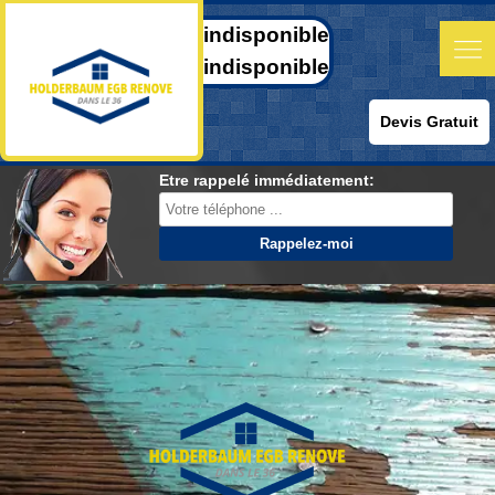
indisponible
indisponible
Devis Gratuit
Etre rappelé immédiatement: