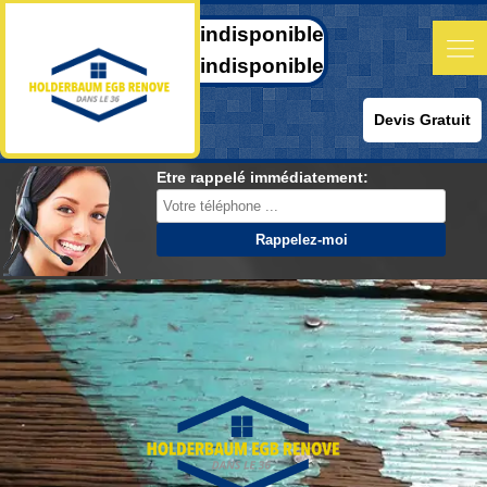
indisponible
indisponible
Devis Gratuit
Etre rappelé immédiatement: