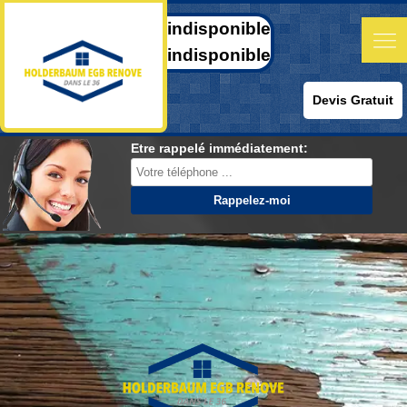
indisponible
indisponible
Devis Gratuit
Etre rappelé immédiatement: