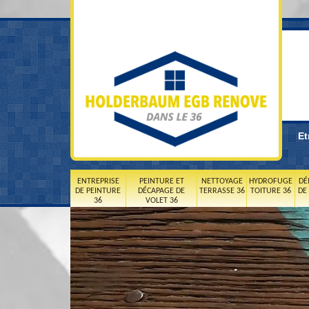
Et
ENTREPRISE
PEINTURE ET
NETTOYAGE
HYDROFUGE
DÉ
DE PEINTURE
DÉCAPAGE DE
TERRASSE 36
TOITURE 36
DE
36
VOLET 36