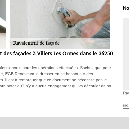
No
t des façades à Villers Les Ormes dans le 36250
rofessionnels pour les opérations effectuées. Sachez que pour
de, EGB Renove va le dresser en se basant sur des
res. Il est à remarquer que ce document ne nécessite pas le
faut noter qu'il n'y a aucun engagement qui va découler de sa
Rav
aines de compétences de EGB Renove dans la
ind
ut pas être bâclée par les propriétaires des maisons. En fait,
ssionnel pour prendre en charge les opérations. Ainsi, vous avez
 ce type d'intervention depuis plusieurs années. Ainsi, il n'y a