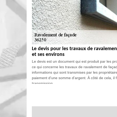
Le devis pour les travaux de ravalemen
et ses environs
Le devis est un document qui est produit par les p
ce qui concerne les travaux de ravalement de faça
informations qui sont transmises par les propriétai
paiement d'une somme d'argent. À côté de cela, il 
transmission.
Le ravalement de façade : un des dom
ville de Villers Les Ormes
Le ravalement de façade est une opération qui ne pe
il est préférable de faire appel à un ravaleur profe
la possibilité de contacter EGB Renove qui a effectué