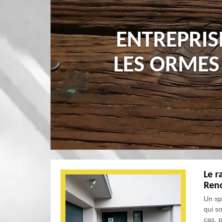
ENTREPRIS
LES ORMES
Le r
Reno
Un sp
qui s
cas, p