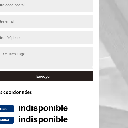
s coordonnées
indisponible
reau
indisponible
antier