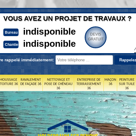
VOUS AVEZ UN PROJET DE TRAVAUX ?
indisponible
Bureau
DEVIS
GRATUIT
indisponible
Chantier
re rappelé immédiatement:
MOUSSAGE
RAVALEMENT
NETTOYAGE ET
ENTREPRISE DE
MAÇON
PEINTURE
 TOITURE 36
DE FAÇADE 36
POSE DE CHÉNEAU
TERRASSEMENT
36
SUR TUILE
36
36
36