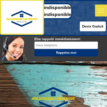
indisponible
indisponible
Devis Gratuit
Etre rappelé immédiatement: