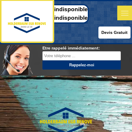
indisponible
indisponible
Devis Gratuit
Etre rappelé immédiatement: