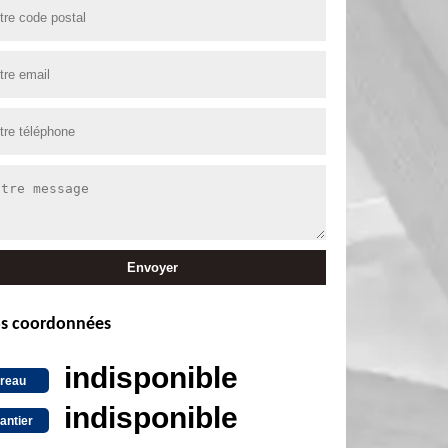
s coordonnées
indisponible
reau
indisponible
antier