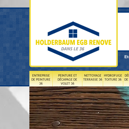
Et
ENTREPRISE
PEINTURE ET
NETTOYAGE
HYDROFUGE
DÉ
DE PEINTURE
DÉCAPAGE DE
TERRASSE 36
TOITURE 36
DE
36
VOLET 36