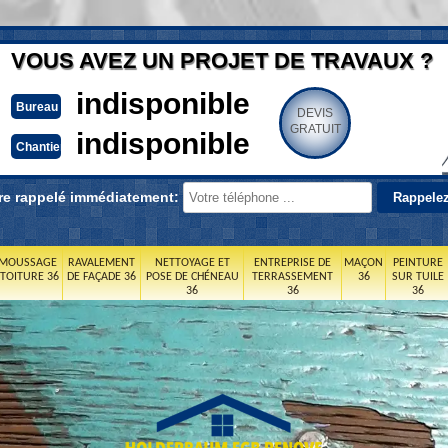
VOUS AVEZ UN PROJET DE TRAVAUX ?
indisponible
Bureau
DEVIS
GRATUIT
indisponible
Chantier
re rappelé immédiatement:
MOUSSAGE
RAVALEMENT
NETTOYAGE ET
ENTREPRISE DE
MAÇON
PEINTURE
 TOITURE 36
DE FAÇADE 36
POSE DE CHÉNEAU
TERRASSEMENT
36
SUR TUILE
36
36
36