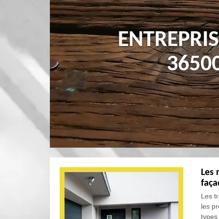
ENTREPRI
3650
Les 
faça
Les t
les pr
types