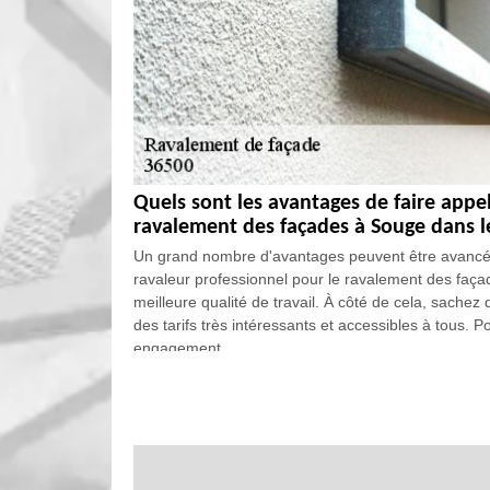
Quels sont les avantages de faire appe
ravalement des façades à Souge dans l
Un grand nombre d'avantages peuvent être avancés en
ravaleur professionnel pour le ravalement des faça
meilleure qualité de travail. À côté de cela, sachez
des tarifs très intéressants et accessibles à tous. P
engagement.
Qui est-ce qui peut effectuer les trav
36500 ?
Les façades des maisons font partie des structures 
la construction. En effet, il est nécessaire de faire 
faire des travaux de ravalement. Pour ce faire, il 