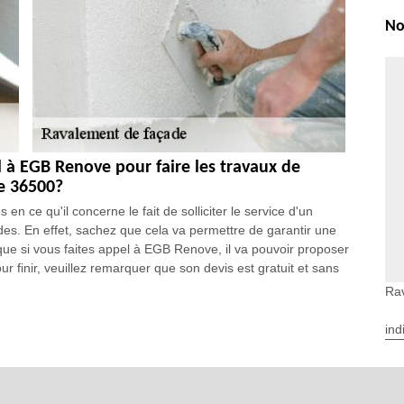
No
l à EGB Renove pour faire les travaux de
e 36500?
 ce qu'il concerne le fait de solliciter le service d'un
des. En effet, sachez que cela va permettre de garantir une
 que si vous faites appel à EGB Renove, il va pouvoir proposer
our finir, veuillez remarquer que son devis est gratuit et sans
Ra
aux de ravalement des façades à Souge dans le
ind
qui peuvent permettre aux visiteurs d'avoir un aperçu de toute
des travaux d'entretien de ces surfaces. Ainsi, il est possible de
est recommandé de faire appel à un ravaleur professionnel à