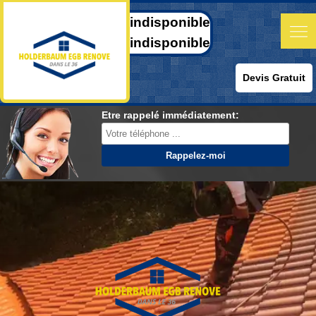
indisponible
indisponible
Devis Gratuit
Etre rappelé immédiatement: