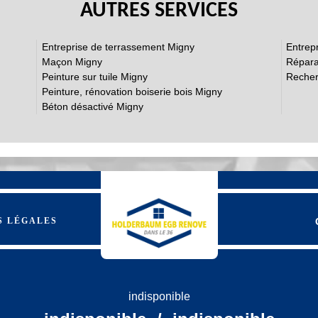
AUTRES SERVICES
e façade
il de ravalement de façade. Avant de l’engager, il est
Entreprise de terrassement Migny
Entrep
s. En mettant en contact avec ce type de prestataire, vous
Maçon Migny
Répara
ojet de ravalement de façade. Un devis établi par un ravaleur est
Peinture sur tuile Migny
Recher
sité. La demande de devis d’un projet de ravalement de façade
Peinture, rénovation boiserie bois Migny
Béton désactivé Migny
travaux de ravalement des façades ?
rait être effectuée à des périodes adaptées. Ainsi, il est
emps est pluvieux. À côté de cela, il faut aussi éviter de
 faire les tâches, il est préférable de demander à un
il. Sachez que ce ravaleur professionnel connait toutes les
règles de l'art.
S LÉGALES
aines de compétences de EGB Renove dans la
ut pas être bâclée par les propriétaires des maisons. En fait,
ssionnel pour prendre en charge les opérations. Ainsi, vous avez
indisponible
 ce type d'intervention depuis plusieurs années. Ainsi, il n'y a
lez remarquer aussi le fait que le devis des tâches est gratuit et