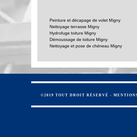
Devis d’un ravaleur pour ravalement d
Le ravaleur est une personne qualifiée pour un trava
Peinture et décapage de volet Migny
primordial de réaliser d’abord une demande de devi
Nettoyage terrasse Migny
aurez un devis fiable et bien détaillé pour votre pr
Hydrofuge toiture Migny
bien détaillé, fiable et modifiable en cas de néces
Démoussage de toiture Migny
est sans frais et sans engagement non plus.
Nettoyage et pose de chéneau Migny
Quand est-ce qu'il faut effectuer des 
Le ravalement des façades est une opération qui dev
préférable de ne pas effectuer les tâches quand le t
procéder à l'opération quand il fait très froid. Pour
professionnel comme EGB Renove pour faire le trava
techniques nécessaires pour faire le travail dans les 
©2019 TOUT DROIT RÉSERVÉ -
MENTION
Le ravalement de façade : un des dom
ville de Migny
Le ravalement de façade est une opération qui ne pe
il est préférable de faire appel à un ravaleur profe
la possibilité de contacter EGB Renove qui a effectué
rien à craindre pour la qualité des opérations. Veuil