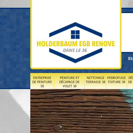
Et
ENTREPRISE
PEINTURE ET
NETTOYAGE
HYDROFUGE
DÉ
DE PEINTURE
DÉCAPAGE DE
TERRASSE 36
TOITURE 36
DE
36
VOLET 36