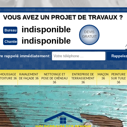
VOUS AVEZ UN PROJET DE TRAVAUX ?
indisponible
Bureau
DEVIS
GRATUIT
indisponible
Chantier
re rappelé immédiatement:
MOUSSAGE
RAVALEMENT
NETTOYAGE ET
ENTREPRISE DE
MAÇON
PEINTURE
 TOITURE 36
DE FAÇADE 36
POSE DE CHÉNEAU
TERRASSEMENT
36
SUR TUILE
36
36
36