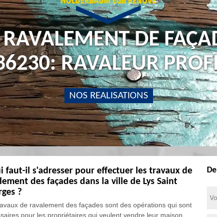
 RAVALEMENT DE FAÇAD
36230: RAVALEUR PROF
NOS REALISATIONS
De
i faut-il s'adresser pour effectuer les travaux de
lement des façades dans la ville de Lys Saint
ges ?
ravaux de ravalement des façades sont des opérations qui sont
saires pour les propriétaires qui veulent vendre leur maison.