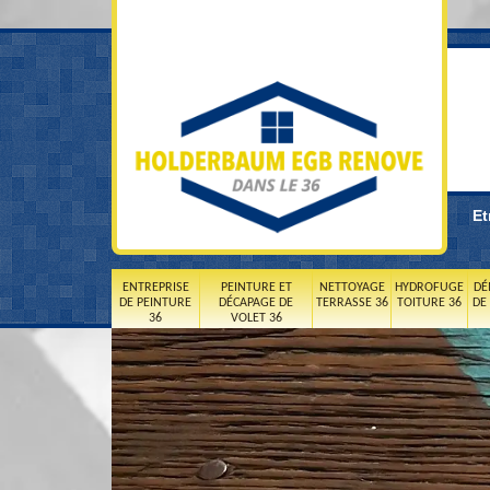
Et
ENTREPRISE
PEINTURE ET
NETTOYAGE
HYDROFUGE
DÉ
DE PEINTURE
DÉCAPAGE DE
TERRASSE 36
TOITURE 36
DE
36
VOLET 36