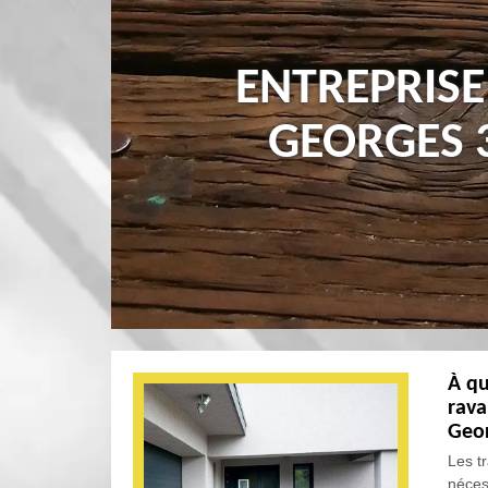
ENTREPRISE
GEORGES 
À qu
rava
Geor
Les t
néces