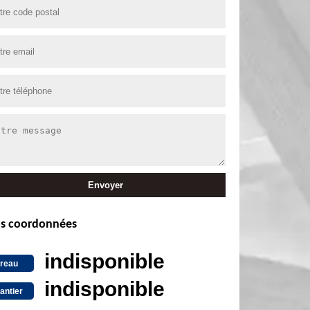
s coordonnées
indisponible
reau
indisponible
antier