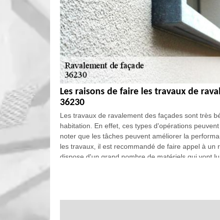
Les raisons de faire les travaux de rav
36230
Les travaux de ravalement des façades sont très bé
habitation. En effet, ces types d'opérations peuvent 
noter que les tâches peuvent améliorer la performan
les travaux, il est recommandé de faire appel à un
dispose d'un grand nombre de matériels qui vont lui p
Le devis pour les travaux de ravalemen
et ses environs
Le devis est un document qui est produit par les p
ce qui concerne les travaux de ravalement de faça
informations qui sont transmises par les propriétai