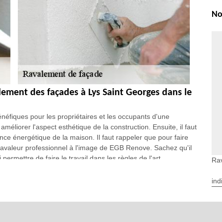
No
alement des façades à Lys Saint Georges dans le
néfiques pour les propriétaires et les occupants d'une
améliorer l'aspect esthétique de la construction. Ensuite, il faut
ce énergétique de la maison. Il faut rappeler que pour faire
 ravaleur professionnel à l'image de EGB Renove. Sachez qu'il
ermettre de faire le travail dans les règles de l'art.
Ra
t des façades à Lys Saint Georges dans le 36230
ind
rofessionnels pour les opérations effectuées. Sachez que pour
de, EGB Renove va le dresser en se basant sur des
res. Il est à remarquer que ce document ne nécessite pas le