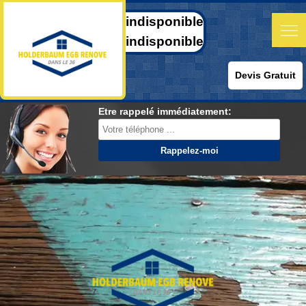
indisponible
indisponible
Devis Gratuit
Etre rappelé immédiatement: