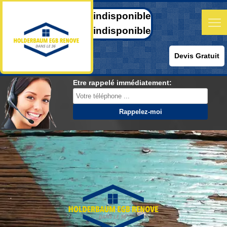
indisponible
indisponible
Devis Gratuit
Etre rappelé immédiatement: