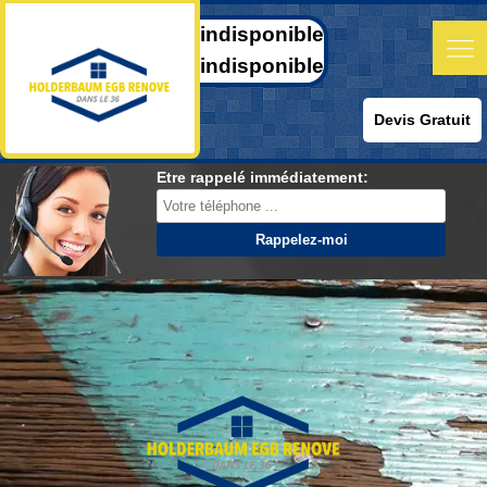
indisponible
indisponible
Devis Gratuit
Etre rappelé immédiatement: