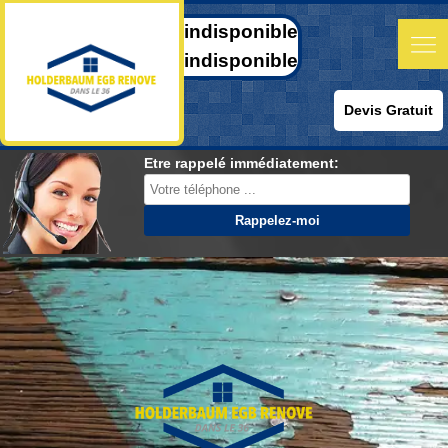
indisponible
indisponible
Devis Gratuit
Etre rappelé immédiatement: