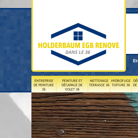
Et
ENTREPRISE
PEINTURE ET
NETTOYAGE
HYDROFUGE
DÉ
DE PEINTURE
DÉCAPAGE DE
TERRASSE 36
TOITURE 36
DE
36
VOLET 36