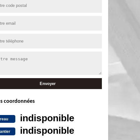
s coordonnées
indisponible
reau
indisponible
antier