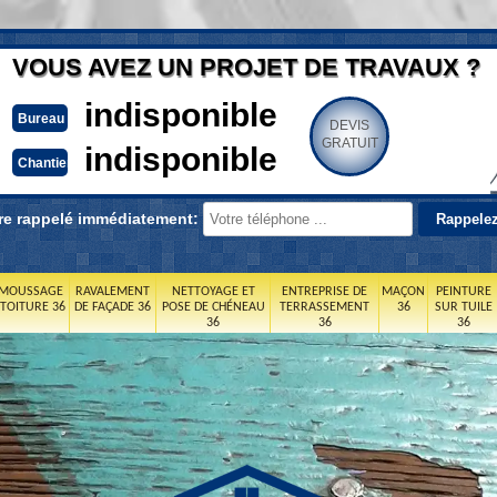
VOUS AVEZ UN PROJET DE TRAVAUX ?
indisponible
Bureau
DEVIS
GRATUIT
indisponible
Chantier
re rappelé immédiatement:
MOUSSAGE
RAVALEMENT
NETTOYAGE ET
ENTREPRISE DE
MAÇON
PEINTURE
 TOITURE 36
DE FAÇADE 36
POSE DE CHÉNEAU
TERRASSEMENT
36
SUR TUILE
36
36
36