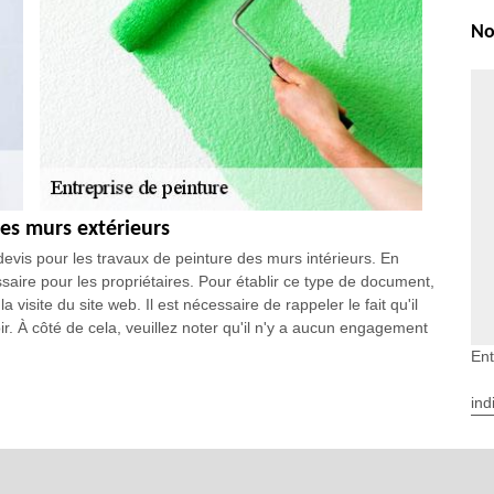
No
des murs extérieurs
evis pour les travaux de peinture des murs intérieurs. En
essaire pour les propriétaires. Pour établir ce type de document,
a visite du site web. Il est nécessaire de rappeler le fait qu'il
ir. À côté de cela, veuillez noter qu'il n'y a aucun engagement
Ent
 des domaines de compétences de EGB Renove
ind
s habitations. En effet, il est possible de procéder à des
térieur de la construction. Afin de faire les interventions, il est
e EGB Renove. Il est un peintre expérimenté qui a suivi des