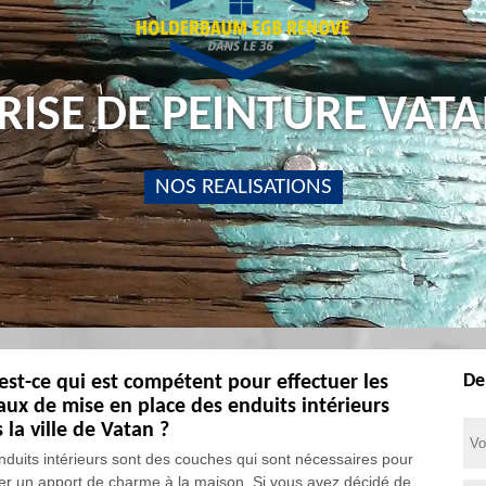
RISE DE PEINTURE VATA
NOS REALISATIONS
De
est-ce qui est compétent pour effectuer les
aux de mise en place des enduits intérieurs
 la ville de Vatan ?
nduits intérieurs sont des couches qui sont nécessaires pour
er un apport de charme à la maison. Si vous avez décidé de