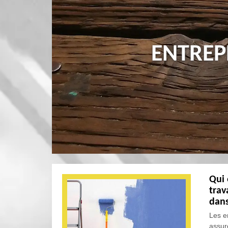
ENTREP
Qui 
trav
dans
Les e
assur