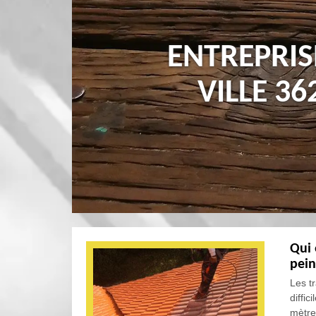
ENTREPRIS
VILLE 3
Qui 
pein
Les t
diffic
mètres