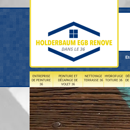
Et
ENTREPRISE
PEINTURE ET
NETTOYAGE
HYDROFUGE
DÉ
DE PEINTURE
DÉCAPAGE DE
TERRASSE 36
TOITURE 36
DE
36
VOLET 36