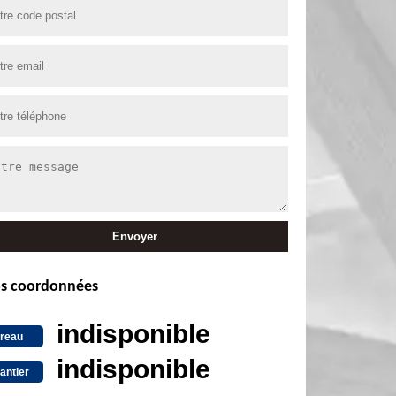
s coordonnées
indisponible
reau
indisponible
antier