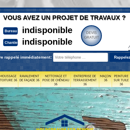
VOUS AVEZ UN PROJET DE TRAVAUX ?
indisponible
Bureau
DEVIS
GRATUIT
indisponible
Chantier
re rappelé immédiatement:
MOUSSAGE
RAVALEMENT
NETTOYAGE ET
ENTREPRISE DE
MAÇON
PEINTURE
 TOITURE 36
DE FAÇADE 36
POSE DE CHÉNEAU
TERRASSEMENT
36
SUR TUILE
36
36
36