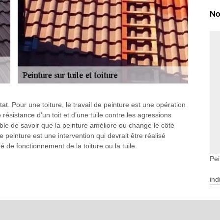
No
tat. Pour une toiture, le travail de peinture est une opération
résistance d’un toit et d’une tuile contre les agressions
able de savoir que la peinture améliore ou change le côté
e peinture est une intervention qui devrait être réalisé
é de fonctionnement de la toiture ou la tuile.
Pei
le
vrait pas négliger. Une toiture moins étanche peut provoquer
ind
’est pas du tout bien pour les occupants de la maison, ni pour
ltration d’eau sur la toiture et la tuile est entièrement possible.
fuge pour la toiture. Une peinture hydrofuge ne renforce pas
is améliore également le côté décoratif de l’extérieur de la