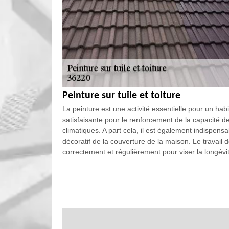
Peinture sur tuile et toiture
La peinture est une activité essentielle pour un habi
satisfaisante pour le renforcement de la capacité de 
climatiques. A part cela, il est également indispens
décoratif de la couverture de la maison. Le travail d
correctement et régulièrement pour viser la longévit
Peinture hydrofuge pour toiture et tui
Le renforcement de l’étanchéité de la toiture ne de
un dégât d’eau à l’intérieur de la maison. Et cela n
les pièces d’un habitat. Lutter contre la fuite et l’infi
Cela est faisable avec un travail de peinture hydro
uniquement la perméabilité de la toiture et tuile, ma