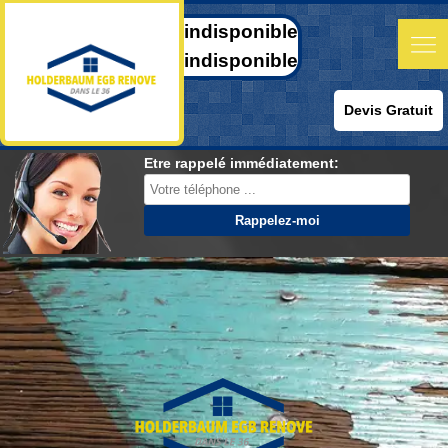
indisponible
indisponible
Devis Gratuit
Etre rappelé immédiatement: