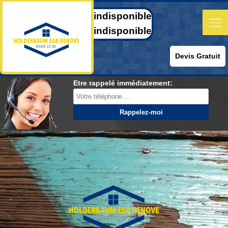
indisponible
indisponible
Devis Gratuit
Etre rappelé immédiatement: