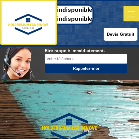
indisponible
indisponible
Devis Gratuit
Etre rappelé immédiatement: