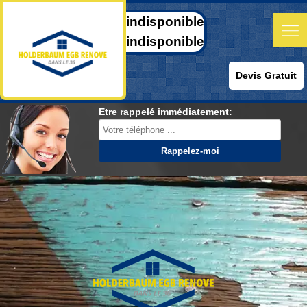
indisponible
indisponible
Devis Gratuit
Etre rappelé immédiatement: