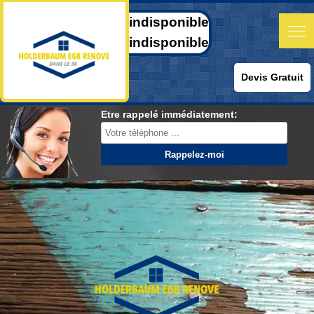
indisponible
indisponible
Devis Gratuit
Etre rappelé immédiatement: