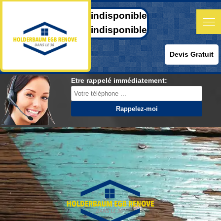
indisponible
indisponible
Devis Gratuit
Etre rappelé immédiatement: