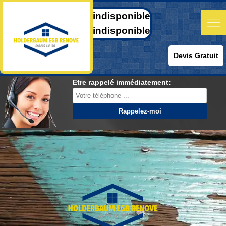
indisponible
indisponible
Devis Gratuit
Etre rappelé immédiatement: