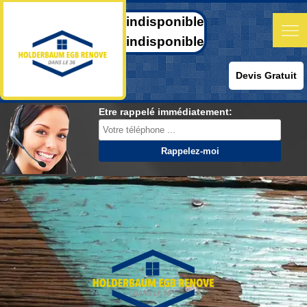
indisponible
indisponible
Devis Gratuit
Etre rappelé immédiatement: