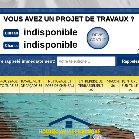
VOUS AVEZ UN PROJET DE TRAVAUX ?
indisponible
Bureau
DEVIS
GRATUIT
indisponible
Chantier
re rappelé immédiatement:
MOUSSAGE
RAVALEMENT
NETTOYAGE ET
ENTREPRISE DE
MAÇON
PEINTURE
 TOITURE 36
DE FAÇADE 36
POSE DE CHÉNEAU
TERRASSEMENT
36
SUR TUILE
36
36
36