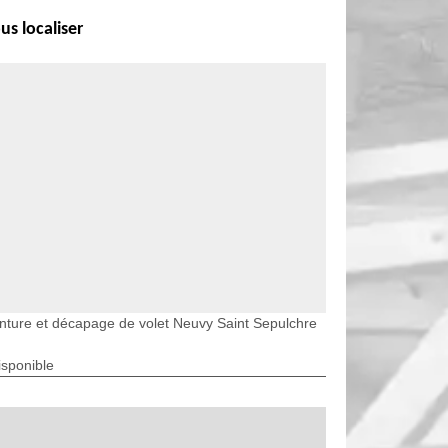
us localiser
nture et décapage de volet Neuvy Saint Sepulchre
isponible