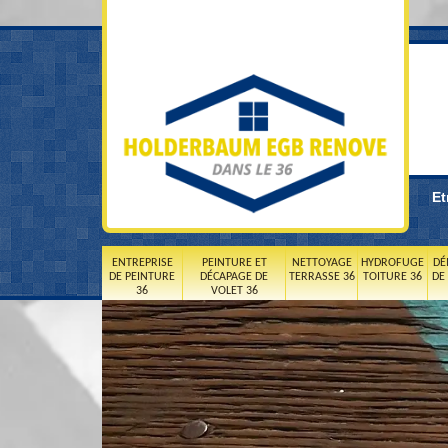
Et
ENTREPRISE
PEINTURE ET
NETTOYAGE
HYDROFUGE
DÉ
DE PEINTURE
DÉCAPAGE DE
TERRASSE 36
TOITURE 36
DE
36
VOLET 36