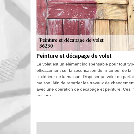
Peinture et décapage de volet
Le volet est un élément indispensable pour tout type
efficacement sur la sécurisation de l’intérieur de la
l’extérieur de la maison. Disposer un volet en parfai
maison. Afin de retarder les travaux de changement de
avec une opération de décapage et peinture. Ces in
matière.
Devis peinture et décapage de volet
La peinture et le décapage de volet sont des interve
des opérations qui favorisent l’élargissement de la
reçu par la réalisation d’un travail de peinture e
bien attention sur la qualité d’intervention sur votr