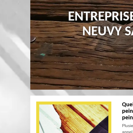
ENTREPRIS
NEUVY S
Quel
pein
pein
Plusi
appel