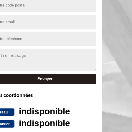
s coordonnées
indisponible
reau
indisponible
antier