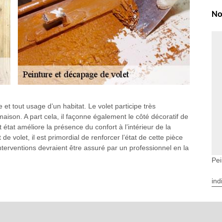
No
 et tout usage d’un habitat. Le volet participe très
 maison. A part cela, il façonne également le côté décoratif de
t état améliore la présence du confort à l’intérieur de la
 volet, il est primordial de renforcer l’état de cette pièce
terventions devraient être assuré par un professionnel en la
Pei
ind
ntions qui consiste à remettre le bon état d’un volet. Ce sont
 longévité de fonctionnement d’un volet. Le grand avantage
t décapage de volet nous permet de vous recommander de faire
e projet pour volet. Veuillez passer d’abord à la demande de