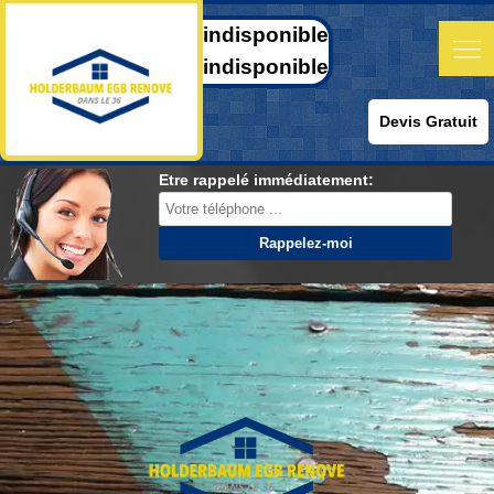
indisponible
indisponible
Devis Gratuit
Etre rappelé immédiatement: