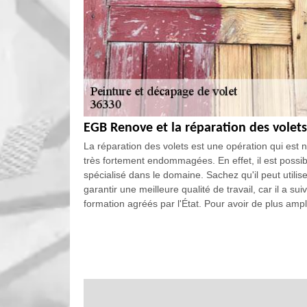
EGB Renove et la réparation des volet
La réparation des volets est une opération qui est 
très fortement endommagées. En effet, il est possib
spécialisé dans le domaine. Sachez qu'il peut utilise
garantir une meilleure qualité de travail, car il a s
formation agréés par l'État. Pour avoir de plus ample
Les avantages financiers et les travaux
36330
Il est possible que les travaux de peinture des volet
les problèmes que les propriétaires peuvent rencontr
tendent à réduire les dépenses. Il s'agit tout d'abor
d'imposition. Ensuite, il y a les subventions qui sont