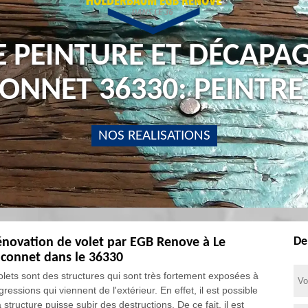
E PEINTURE ET DÉCAPAG
CONNET 36330: PEINTRE
NOS REALISATIONS
De
énovation de volet par EGB Renove à Le
connet dans le 36330
olets sont des structures qui sont très fortement exposées à
ressions qui viennent de l'extérieur. En effet, il est possible
 structure puisse subir des destructions. De ce fait, il est