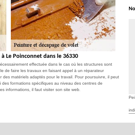
No
s à Le Poinconnet dans le 36330
nécessairement effectuée dans le cas où les structures sont
le de faire les travaux en faisant appel à un réparateur
r des matériels adaptés pour le travail. Pour poursuivre, il peut
uivi des formations spécifiques au niveau des centres de
s informations, il faut visiter son site web.
Pei
 de peinture des volets à Le Poinconnet dans le
ind
s puissent coûter très cher pour les propriétaires. Pour régler
er, l'État a décidé d'établir des mesures financières qui
d des crédits d'impôt qui sont établis pour la réduction des taux
 octroyées par les collectivités territoriales décentralisées. La