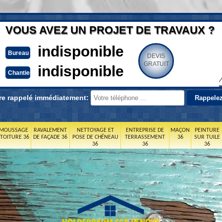
VOUS AVEZ UN PROJET DE TRAVAUX ?
indisponible
Bureau
DEVIS
GRATUIT
indisponible
Chantier
re rappelé immédiatement:
MOUSSAGE
RAVALEMENT
NETTOYAGE ET
ENTREPRISE DE
MAÇON
PEINTURE
 TOITURE 36
DE FAÇADE 36
POSE DE CHÉNEAU
TERRASSEMENT
36
SUR TUILE
36
36
36