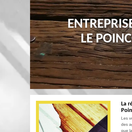
ENTREPRIS
LE POIN
La r
Poin
Les v
des ag
que la