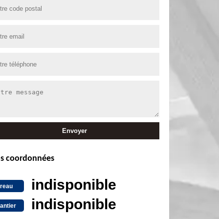
s coordonnées
indisponible
reau
indisponible
antier