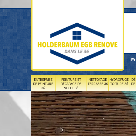
Et
ENTREPRISE
PEINTURE ET
NETTOYAGE
HYDROFUGE
DÉ
DE PEINTURE
DÉCAPAGE DE
TERRASSE 36
TOITURE 36
DE
36
VOLET 36