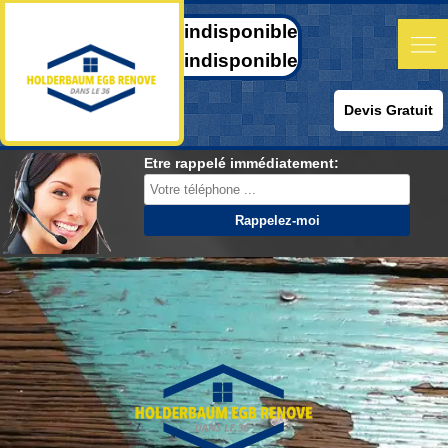
indisponible
indisponible
Devis Gratuit
Etre rappelé immédiatement: