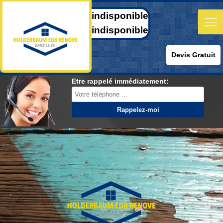
indisponible
indisponible
Devis Gratuit
Etre rappelé immédiatement: