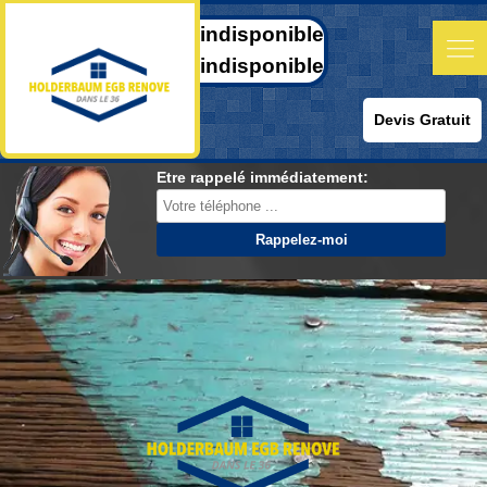
indisponible
indisponible
Devis Gratuit
Etre rappelé immédiatement: