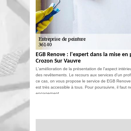
EGB Renove : l'expert dans la mise en 
Crozon Sur Vauvre
L'amélioration de la présentation de l'aspect intéri
des revêtements. Le recours aux services d'un pro
ce cas, on vous propose le service de EGB Renove qu
est très accessible à tous. Pour poursuivre, il faut
engagement.
EGB Renove : un habitué de la mise en p
Crozon Sur Vauvre
Un expert est toujours sollicité pour effectuer les 
effet, dans le cas où il faut mettre en place les end
peintre professionnel d'intervenir. Sachez qu'il es