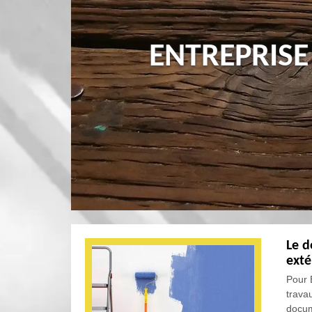
ENTREPRISE
Le d
exté
Pour 
travau
docum