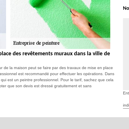
No
place des revêtements muraux dans la ville de
eur de la maison peut se faire par des travaux de mise en place
fessionnel est recommandé pour effectuer les opérations. Dans
i est un peintre professionnel. Pour le tarif, sachez que cela
 noter que son devis est dressé gratuitement et sans
Ent
lace des enduits intérieurs dans la ville de
ind
opérations qui touchent les murs extérieurs des maisons. En
uits intérieurs, les propriétaires sont invités à demander à un
t possible de demander à EGB Renove d'intervenir. Sa réputation