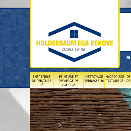
Et
ENTREPRISE
PEINTURE ET
NETTOYAGE
HYDROFUGE
DÉ
DE PEINTURE
DÉCAPAGE DE
TERRASSE 36
TOITURE 36
DE
36
VOLET 36