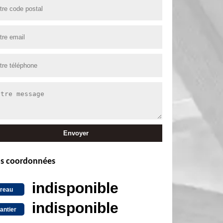
s coordonnées
indisponible
reau
indisponible
antier