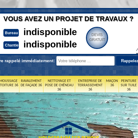
VOUS AVEZ UN PROJET DE TRAVAUX ?
indisponible
Bureau
DEVIS
GRATUIT
indisponible
Chantier
re rappelé immédiatement:
MOUSSAGE
RAVALEMENT
NETTOYAGE ET
ENTREPRISE DE
MAÇON
PEINTURE
 TOITURE 36
DE FAÇADE 36
POSE DE CHÉNEAU
TERRASSEMENT
36
SUR TUILE
36
36
36