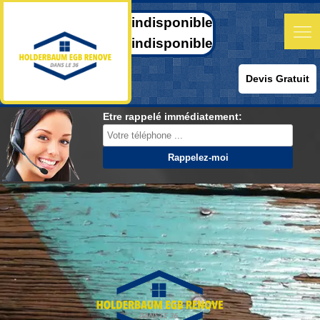
indisponible
indisponible
Devis Gratuit
Etre rappelé immédiatement: