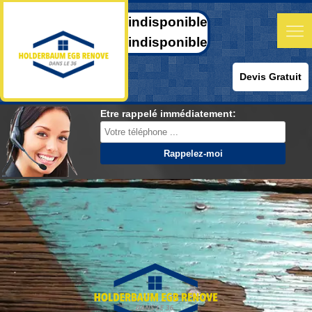
indisponible
indisponible
Devis Gratuit
Etre rappelé immédiatement: