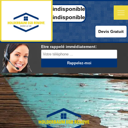
indisponible
indisponible
Devis Gratuit
Etre rappelé immédiatement: